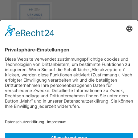
Mitgliedsurkunde der DGZfP (Deutschen Gesellschaft für
zerstörungsfreie Prüfungen e.V.)